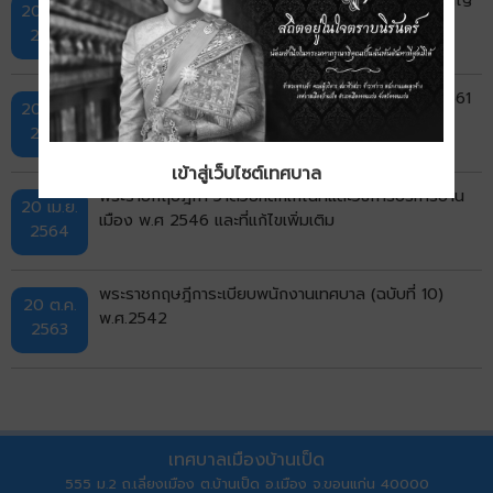
20 เม.ย.
และเงินอื่นในลักษณะเดียวกัน พ.ศ. 2535
2564
พระราชกฤษฎีกา ค่าเช่าบ้านข้าราชการ ฉบับที่ 5 พ.ศ.2561
20 เม.ย.
2564
เข้าสู่เว็บไซต์เทศบาล
พระราชกฤษฎีกา ว่าด้วยหลักเกณฑ์และวิธีการบริหารบ้าน
20 เม.ย.
เมือง พ.ศ 2546 และที่แก้ไขเพิ่มเติม
2564
พระราชกฤษฎีการะเบียบพนักงานเทศบาล (ฉบับที่ 10)
20 ต.ค.
พ.ศ.2542
2563
เทศบาลเมืองบ้านเป็ด
555 ม.2 ถ.เลี่ยงเมือง ต.บ้านเป็ด อ.เมือง จ.ขอนแก่น 40000