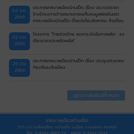
ประกาศเทศบาลเมืองบ้านเป็ด เรื่อง ประกวดราคา
02 ก.ค.
จ้างโครงการจ้างเหมาเอกชนเก็บขนมูลฝอยในเขต
2569
เทศบาลเมืองบ้านเป็ด ตั้งแต่เดือนสิงหาคม ถึงเดือน
กันยายน พ.ศ.2569 ด้วยวิธีประกวดราคา
อิเล็กทรอนิกส์ (e-bidding)
โครงการ "ไทยช่วยไทย ลดภาระปัจจัยการผลิต : ธง
02 ก.ค.
เขียวราคาประหยัดพลัส"
2569
ประกาศเทศบาลเมืองบ้านเป็ด เรื่อง ประชุมประชาคม
29 มิ.ย.
ท้องถิ่นระดับเมือง
2569
ดูประชาสัมพันธ์ทั้งหมด
เทศบาลเมืองบ้านเป็ด
555 ม.2 ถ.เลี่ยงเมือง ต.บ้านเป็ด อ.เมือง จ.ขอนแก่น 40000
โทร. 0-4342-3869-70 แฟกซ์. 0-4342-3032