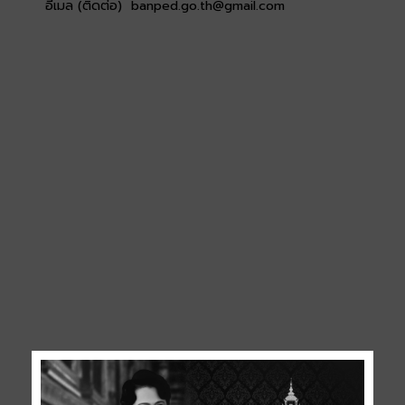
อีเมล (ติดต่อ) banped.go.th@gmail.com