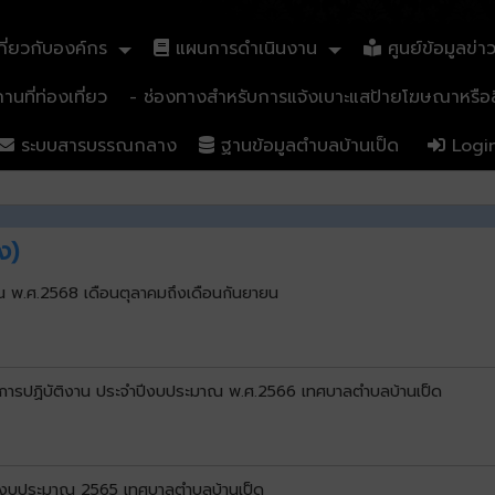
ี่ยวกับองค์กร
แผนการดำเนินงาน
ศูนย์ข้อมูลข่า
นที่ท่องเที่ยว
- ช่องทางสำหรับการแจ้งเบาะแสป้ายโฆษณาหรือสิ
ระบบสารบรรณกลาง
ฐานข้อมูลตำบลบ้านเป็ด
Logi
ง)
พ.ศ.2568 เดือนตุลาคมถึงเดือนกันยายน
การปฏิบัติงาน ประจำปีงบประมาณ พ.ศ.2566 เทศบาลตำบลบ้านเป็ด
ำปีงบประมาณ 2565 เทศบาลตำบลบ้านเป็ด