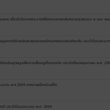
คล เนื่องในโอกาสพระราชพิธีมหามงคลเฉลิมพระชนมพรรษา ๔ รอบ สมเด็
ผยข้อมูลการใช้จ่ายเงินสะสมขององค์กรปกครองส่วนท้องถิ่น ประจำปีงบประ
ิทธิรับเงินอุดหนุนเพื่อการเลี้ยงดูเด็กแรกเกิด ประจำเดือนพฤษภาคม พ.ศ. 256
ประมาณ พ.ศ.2569 เทศบาลเมืองบ้านเป็ด
ญญาตรี ประจำปีงบประมาณ พ.ศ. 2569