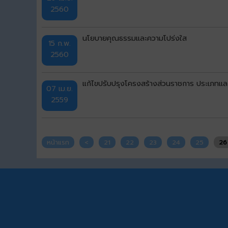
2560
นโยบายคุณธรรมและความโปร่งใส
15 ก.พ.
2560
แก้ไขปรับปรุงโครงสร้างส่วนราชการ ประเภทแ
07 เม.ย.
2559
หน้าแรก
<
21
22
23
24
25
26