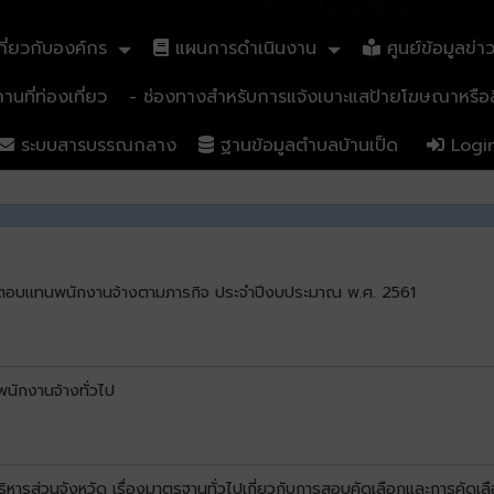
ี่ยวกับองค์กร
แผนการดำเนินงาน
ศูนย์ข้อมูลข่า
นที่ท่องเที่ยว
- ช่องทางสำหรับการแจ้งเบาะแสป้ายโฆษณาหรือสิ
ระบบสารบรรณกลาง
ฐานข้อมูลตำบลบ้านเป็ด
Logi
้นค่าตอบแทนพนักงานจ้างตามภารกิจ ประจำปีงบประมาณ พ.ศ. 2561
นักงานจ้างทั่วไป
ส่วนจังหวัด เรื่องมาตรฐานทั่วไปเกี่ยวกับการสอบคัดเลือกและการคัดเลื