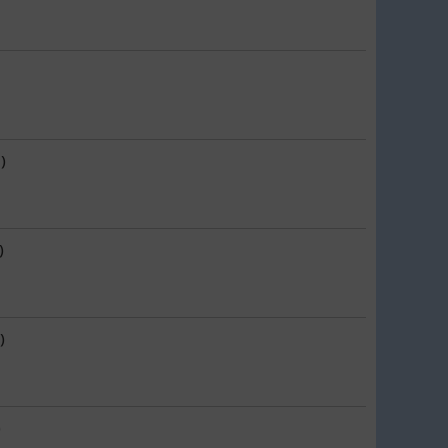
)
)
)
)