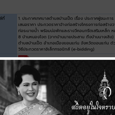
์ที่
1. ประกาศเทศบาลตำบลบ้านเป็ด เรื่อง ประกาศผู้ชนะการ
เสนอราคา ประกวดราคาจ้างก่อสร้างโครงการก่อสร้างว
ท่อระบายน้ำ พร้อมบ่อพักและรางวีคอนกรีตเสริมเหล็ก หมู่
8 บ้านหนองโจด (จากบ้านนายประสาน ถึงบ้านนางเลิง)
ตำบลบ้านเป็ด อำเภอเมืองขอนแก่น จังหวัดขอนแก่น ด้
วิธีประกวดราคาอิเล็กทรอนิกส์ (e-bidding)
ะเภท
าด
0.03 MB
วน์โหลด