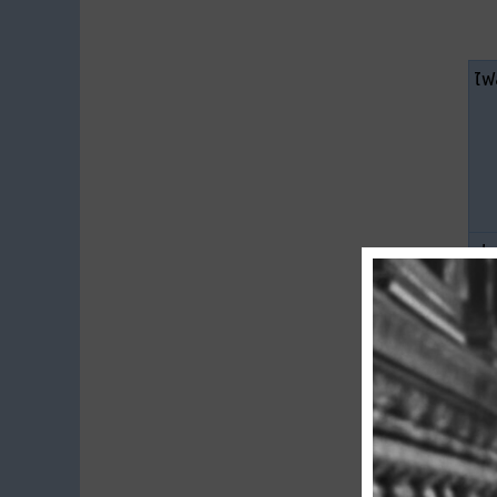
ไฟล
ปร
ขน
ดา