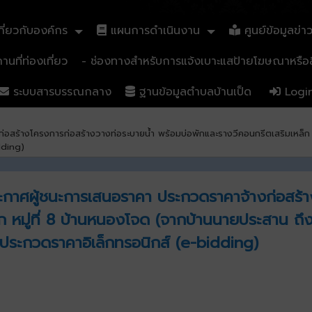
ี่ยวกับองค์กร
แผนการดำเนินงาน
ศูนย์ข้อมูลข่า
นที่ท่องเที่ยว
- ช่องทางสำหรับการแจ้งเบาะแสป้ายโฆษณาหรือสิ
ระบบสารบรรณกลาง
ฐานข้อมูลตำบลบ้านเป็ด
Logi
อสร้างโครงการก่อสร้างวางท่อระบายน้ำ พร้อมบ่อพักและรางวีคอนกรีตเสริมเหล็ก ห
dding)
ะกาศผู้ชนะการเสนอราคา ประกวดราคาจ้างก่อสร้า
ก หมู่ที่ 8 บ้านหนองโจด (จากบ้านนายประสาน ถึ
ีประกวดราคาอิเล็กทรอนิกส์ (e-bidding)