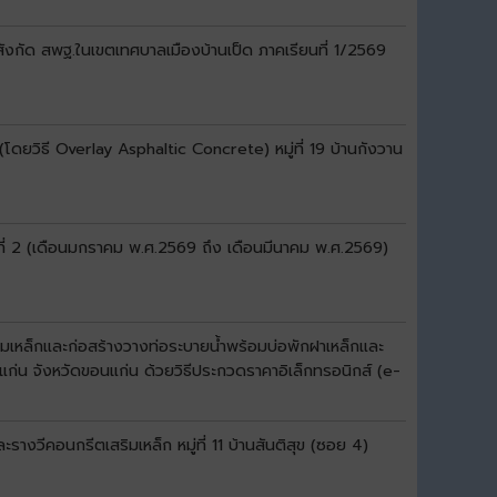
สังกัด สพฐ.ในเขตเทศบาลเมืองบ้านเป็ด ภาคเรียนที่ 1/2569
ดยวิธี Overlay Asphaltic Concrete) หมู่ที่ 19 บ้านกังวาน
ที่ 2 (เดือนมกราคม พ.ศ.2569 ถึง เดือนมีนาคม พ.ศ.2569)
มเหล็กและก่อสร้างวางท่อระบายน้ำพร้อมบ่อพักฝาเหล็กและ
แก่น จังหวัดขอนแก่น ด้วยวิธีประกวดราคาอิเล็กทรอนิกส์ (e-
งวีคอนกรีตเสริมเหล็ก หมู่ที่ 11 บ้านสันติสุข (ซอย 4)