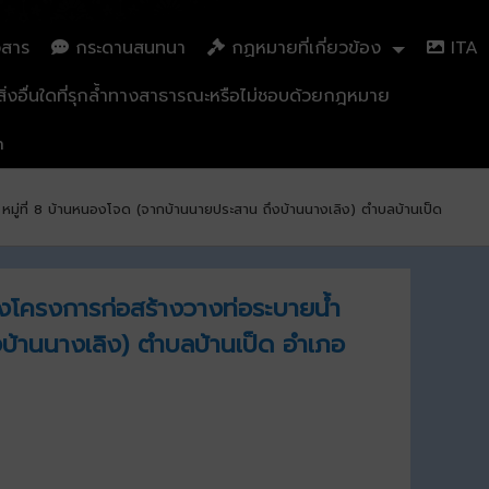
วสาร
กระดานสนทนา
กฏหมายที่เกี่ยวข้อง
ITA
่งอื่นใดที่รุกล้ำทางสาธารณะหรือไม่ชอบด้วยกฎหมาย
n
มู่ที่ 8 บ้านหนองโจด (จากบ้านนายประสาน ถึงบ้านนางเลิง) ตำบลบ้านเป็ด
งโครงการก่อสร้างวางท่อระบายน้ำ
งบ้านนางเลิง) ตำบลบ้านเป็ด อำเภอ