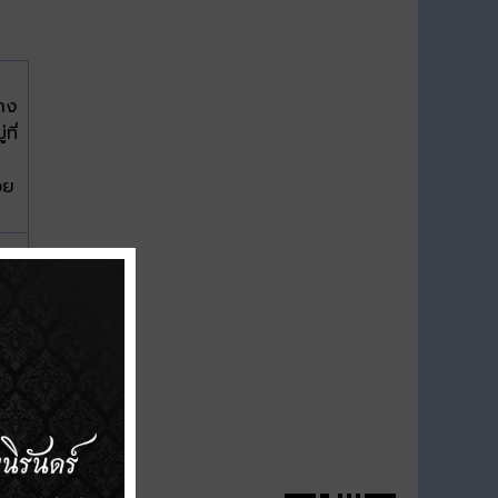
าง
ที่
วย