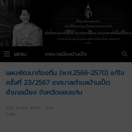
เทศบาลเมืองบ้านเป็ด
MENU
แผนพัฒนาท้องถิ่น (พ.ศ.2566-2570) แก้ไข
ครั้งที่ 23/2567 เทศบาลตำบลบ้านเป็ด
อำเภอเมือง จังหวัดขอนแก่น
วันที่ 23 ธ.ค. 2567 อ่าน
1,105