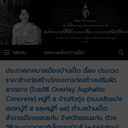
เทศบาลเมืองบ้านเป็ด
MENU
ประกาศเทศบาลเมืองบ้านเป็ด เรื่อง ประกวด
ราคาจ้างก่อสร้างโครงการก่อสร้างเสริมผิว
ลาดยาง (โดยวิธี Overlay Asphaltic
Concrete) หมู่ที่ ๕ บ้านหัวทุ่ง (ถนนเส้นแบ่ง
เขตหมู่ที่ ๕ และหมู่ที่ ๑๔) ตำบลบ้านเป็ด
อำเภอเมืองขอนแก่น จังหวัดขอนแก่น ด้วย
วิธีประกวดราคาอิเล็กทรอนิกส์ (e-bidding)