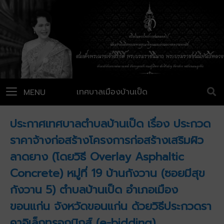
เทศบาลเมืองบ้านเป็ด
MENU
ประกาศเทศบาลตำบลบ้านเป็ด เรื่อง ประกวด
ราคาจ้างก่อสร้างโครงการก่อสร้างเสริมผิว
ลาดยาง (โดยวิธี Overlay Asphaltic
Concrete) หมู่ที่ 19 บ้านกังวาน (ซอยมีสุข
กังวาน 5) ตำบลบ้านเป็ด อำเภอเมือง
ขอนแก่น จังหวัดขอนแก่น ด้วยวิธีประกวดรา
คาอิเล็กทรอกนิกส์ (e-bidding)