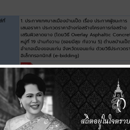
์ที่
1. ประกาศเทศบาลเมืองบ้านเป็ด เรื่อง ประกาศผู้ชนะการ
เสนอราคา ประกวดราคาจ้างก่อสร้างโครงการก่อสร้าง
เสริมผิวลาดยาง (โดยวิธี Overlay Asphaltic Concre
หมู่ที่ 19 บ้านกังวาน (ซอยมีสุข กังวาน 5) ตำบลบ้านเป็
อำเภอเมืองขอนแก่น จังหวัดขอนแก่น ด้วยวิธีประกวดร
อิเล็กทรอกนิกส์ (e-bidding)
ะเภท
าด
0.15 MB
วน์โหลด