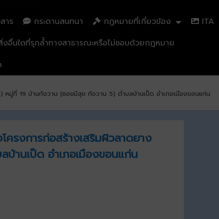
วสาร
กระดานสนทนา
กฏหมายที่เกี่ยวข้อง
ITA
่งอื่นใดที่รุกล้ำทางสาธารณะหรือไม่ชอบด้วยกฎหมาย
n
หมู่ที่ 19 บ้านกังวาน (ซอยมีสุข กังวาน 5) ตำบลบ้านเป็ด อำเภอเมืองขอนแก่น
างโครงการก่อสร้างเสริมผิวลาดยาง
ำบลบ้านเป็ด อำเภอเมืองขอนแก่น