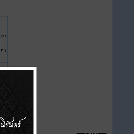
te)
ด
าคา