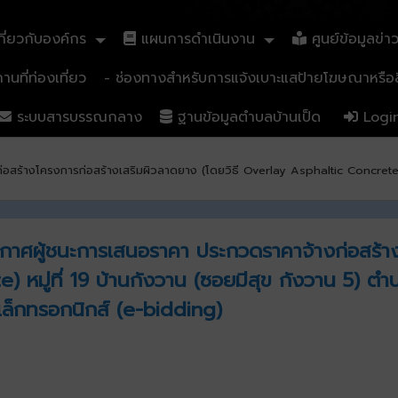
ี่ยวกับองค์กร
แผนการดำเนินงาน
ศูนย์ข้อมูลข่า
นที่ท่องเที่ยว
- ช่องทางสำหรับการแจ้งเบาะแสป้ายโฆษณาหรือสิ
ระบบสารบรรณกลาง
ฐานข้อมูลตำบลบ้านเป็ด
Logi
่อสร้างโครงการก่อสร้างเสริมผิวลาดยาง (โดยวิธี Overlay Asphaltic Concrete) 
ระกาศผู้ชนะการเสนอราคา ประกวดราคาจ้างก่อสร้
) หมู่ที่ 19 บ้านกังวาน (ซอยมีสุข กังวาน 5) ต
เล็กทรอกนิกส์ (e-bidding)