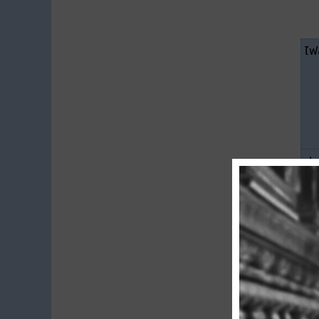
ไฟล
ปร
ขน
ดา