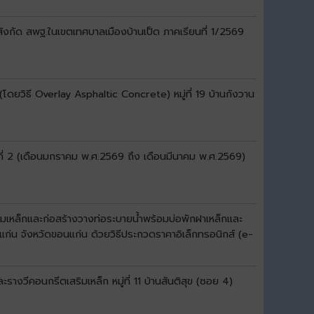
สังกัด สพฐ.ในเขตเทศบาลเมืองบ้านเป็ด ภาคเรียนที่ 1/2569
ดยวิธี Overlay Asphaltic Concrete) หมู่ที่ 19 บ้านกังวาน
ที่ 2 (เดือนมกราคม พ.ศ.2569 ถึง เดือนมีนาคม พ.ศ.2569)
มเหล็กและก่อสร้างวางท่อระบายน้ำพร้อมบ่อพักฝาเหล็กและ
แก่น จังหวัดขอนแก่น ด้วยวิธีประกวดราคาอิเล็กทรอนิกส์ (e-
งวีคอนกรีตเสริมเหล็ก หมู่ที่ 11 บ้านสันติสุข (ซอย 4)