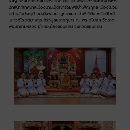
หาญ รองนายกเทศมนตรีเมืองบ้านเป็ด พร้อมด้วยคณะผู้บริหาร
เจ้าหน้าที่เทศบาลเมืองบ้านเป็ดเข้าร่วมพิธีบำเพ็ญกุศล เนื่องในวัน
คล้ายวันประสูติ สมเด็จพระเจ้าลูกยาเธอ เจ้าฟ้าทีปังกรรัศมีโชติ
มหาวชิโรตตมางกูร สิริวิบูลยราชกุมาร ณ พระอุโบสถ วัดธาตุ
พระอารามหลวง อำเภอเมืองขอนแก่น จังหวัดขอนแก่น