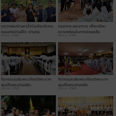
ตรวจสอบปัญหาน้ำท่วมขังบริเวณ
กรอกกระสอบทราย เพื่อเตรียม
ถนนสายบ้านเป็ด–บ้านทุ่ม
ความพร้อมในการช่วยเหลือ
03 ส.ค. 2569
30 ก.ค. 2569
ประชาชน
กิจกรรมเฉลิมพระเกียรติพระบาท
กิจกรรมเฉลิมพระเกียรติพระบาท
สมเด็จพระเจ้าอยู่หัว
สมเด็จพระเจ้าอยู่หัว
28 ก.ค. 2569
28 ก.ค. 2569