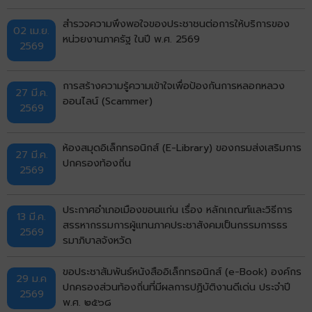
สำรวจความพึงพอใจของประชาชนต่อการให้บริการของ
02 เม.ย.
หน่วยงานภาครัฐ ในปี พ.ศ. 2569
2569
การสร้างความรู้ความเข้าใจเพื่อป้องกันการหลอกหลวง
27 มี.ค.
ออนไลน์ (Scammer)
2569
ห้องสมุดอิเล็กทรอนิกส์ (E-Library) ของกรมส่งเสริมการ
27 มี.ค.
ปกครองท้องถิ่น
2569
ประกาศอำเภอเมืองขอนแก่น เรื่อง หลักเกณฑ์และวิธีการ
13 มี.ค.
สรรหากรรมการผู้แทนภาคประชาสังคมเป็นกรรมการธร
2569
รมาภิบาลจังหวัด
ขอประชาสัมพันธ์หนังสืออิเล็กทรอนิกส์ (e-Book) องค์กร
29 ม.ค
ปกครองส่วนท้องถิ่นที่มีผลการปฏิบัติงานดีเด่น ประจำปี
2569
พ.ศ. ๒๕๖๘