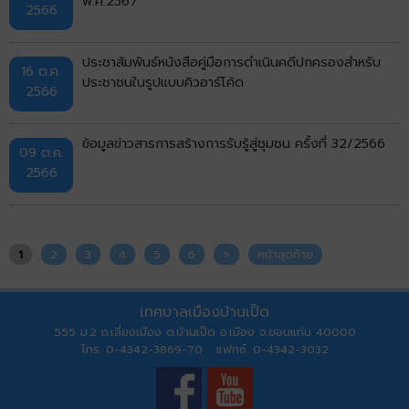
พ.ศ.2567
2566
ประชาสัมพันธ์หนังสือคู่มือการดำเนินคดีปกครองสำหรับ
16 ต.ค.
ประชาชนในรูปแบบคิวอาร์โค้ด
2566
ข้อมูลข่าวสารการสร้างการรับรู้สู่ชุมชน ครั้งที่ 32/2566
09 ต.ค.
2566
1
2
3
4
5
6
>
หน้าสุดท้าย
เทศบาลเมืองบ้านเป็ด
555 ม.2 ถ.เลี่ยงเมือง ต.บ้านเป็ด อ.เมือง จ.ขอนแก่น 40000
โทร. 0-4342-3869-70 แฟกซ์. 0-4342-3032