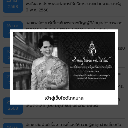
23 ก.ค.
พอใจของประชาชนต่อการให้บริการของหน่วยงานของรัฐ
2568
ปี พ.ศ. 2568
เผยแพร่ความรู้เกี่ยวกับพระราชบัญญัติข้อมูลข่าวสารของ
16 ก.ค.
ราชการ พ.ศ.2540 รวม 5 บทความ (16/2568 -
2568
20/2568)
ประกาศกรมส่งเสริมการปกครองส่วนท้องถิ่น เรื่อง การรับ
16 ก.ค.
ฟังความคิดเห็นต่อ (ร่าง) พรบ.อบจ/พรบ.เทศบาล/
2568
พรบ.สภาตำบลและ อบต./พรบ.กทม./พรบ.เมืองพัทยา
ประชาสัมพันธ์ ประกาศสำนักนายกรัฐมนตรี เรื่อง รับรอง
27 มิ.ย.
รายชื่อกรรมการธรรมาภิบาลจังหวัดขอนแก่น กรณี
2568
กรรมการธรรมาภิบาลจังหวัดพ้นจากตำแหน่งก่อนครบวาระ
เข้าสู่เว็บไซต์เทศบาล
แนวทางการรณรงค์ประชาสัมพันธ์ เนื่องในวันต่อต้านยา
25 มิ.ย.
เสพติดโลก (๒๖ มิถุนายน) ประจําปี ๒๕๖๘
2568
ประชาสัมพันธ์เรื่อง การชี้แจงให้ความรู้แก่ลูกจ้างเกี่ยวกับ
18 มิ.ย.