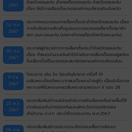
จังหวัดขอนแก่น อำเภอเมืองขอนแก่น จังหวัดขอนแก่น
2567
เรื่อง ให้มีการเลือกตั้งนายกองค์การบริหารส่วนจังหวัด
ขอนแก่น
ประกาศคณะกรรมการเลือกตั้งประจำจังหวัดขอนแก่น เรื่อง
02 ก.ย.
การรับฟังความคิดเห็นรูปแบบการแบ่งเขตเลือกตั้งสมาชิก
2567
สภา อบจ.ขอนแก่น (เฉพาะอำเภอเมืองจังหวัดขอนแก่น)
ประกาศผู้อำนวยการการเลือกตั้งประจำจังหวัดขอนแก่น
05 ก.ค.
เรื่อง กำหนดจำนวนเงินค่าใช้จ่ายในการเลือกตั้งของผู้สมัคร
2567
รับเลือกตั้งเป็นนายกและสมาชิกสภาองค์การบริหารส่วน
จังหวัดขอนแก่น
โครงการ เดิน วิ่ง ป้องกันอัมพาต ครั้งที่ 10
11 มิ.ย.
เฉลิมพระเกียรติพระบาทสมเด็จพระเจ้าอยู่หัว เนื่องในโอกาส
2567
พระราชพิธีมหามงคลเฉลิมพระชนมพรรษา 6 รอบ 28
กรกฏาคม 2567
ประชาสัมพันธ์การสมัครเข้ารับการคัดเลือกเครือข่ายพื้นที่สี
23 พ.ค.
ขาวต้นแบบในการป้องกันและเฝ้าระวังการทุจริตของ
2567
สำนักงาน ป.ป.ท. ประจำปีงบประมาณ พ.ศ.2567
ประชาสัมพันธ์การประกวดนวัตกรรมเพื่อการพัฒนา
06 ก.พ.