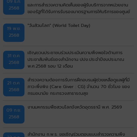
09 ธ.ค.
และการสำรวจความคิดเห็นของผู้รับบริการจากหน่วยงาน
2568
ของรัฐที่ได้รับการรับรองมาตรฐานการให้บริการของศูนย์
ราชการสะดวก
"วันส้วมโลก" (World Toilet Day)
19 พ.ย.
2568
เชิญชวนประชาชนร่วมประเมินความพึงพอใจด้านการ
31 ต.ค.
ประชาสัมพันธ์ของสำนักงาน ปปง.ประจำปีงบประมาณ
2568
พ.ศ.2568 รอบ 12 เดือน
สำรวจความต้องการรับการฝึกอบรมผู้ช่วยเหลือดูแลผู้ที่มี
21 ต.ค.
ภาวะพึ่งพิง (Care Giver : CG) จำนวน 70 ชั่วโมง ของ
2568
กรมอนามัย กระทรวงสาธารณสุข
งานมหกรรมพืชสวนโลกจังหวัดอุดรธานี พ.ศ. 2569
09 ก.ย.
2568
สำนักงาน ก.พ.ร. ขอเชิญร่วมตอบแบบสำรวจความพึง