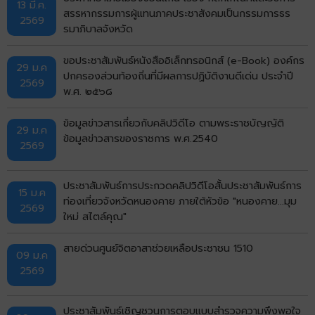
13 มี.ค.
สรรหากรรมการผู้แทนภาคประชาสังคมเป็นกรรมการธร
2569
รมาภิบาลจังหวัด
ขอประชาสัมพันธ์หนังสืออิเล็กทรอนิกส์ (e-Book) องค์กร
29 ม.ค
ปกครองส่วนท้องถิ่นที่มีผลการปฏิบัติงานดีเด่น ประจำปี
2569
พ.ศ. ๒๕๖๘
ข้อมูลข่าวสารเกี่ยวกับคลิปวิดีโอ ตามพระราชบัญญัติ
29 ม.ค
ข้อมูลข่าวสารของราชการ พ.ศ.2540
2569
ประชาสัมพันธ์การประกวดคลิปวิดีโอสั้นประชาสัมพันธ์การ
15 ม.ค
ท่องเที่ยวจังหวัดหนองคาย ภายใต้หัวข้อ "หนองคาย...มุม
2569
ใหม่ สไตล์คุณ"
สายด่วนศูนย์จิตอาสาช่วยเหลือประชาชน 1510
09 ม.ค
2569
ประชาสัมพันธ์เชิญชวนการตอบแบบสำรวจความพึงพอใจ