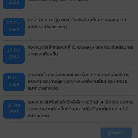
2569
การสร้างความรู้ความเข้าใจเพื่อป้องกันการหลอกหลวง
27 มี.ค.
ออนไลน์ (Scammer)
2569
ห้องสมุดอิเล็กทรอนิกส์ (E-Library) ของกรมส่งเสริมการ
27 มี.ค.
ปกครองท้องถิ่น
2569
ประกาศอำเภอเมืองขอนแก่น เรื่อง หลักเกณฑ์และวิธีการ
13 มี.ค.
สรรหากรรมการผู้แทนภาคประชาสังคมเป็นกรรมการธร
2569
รมาภิบาลจังหวัด
ขอประชาสัมพันธ์หนังสืออิเล็กทรอนิกส์ (e-Book) องค์กร
29 ม.ค
ปกครองส่วนท้องถิ่นที่มีผลการปฏิบัติงานดีเด่น ประจำปี
2569
พ.ศ. ๒๕๖๘
ดูทั้งหมด