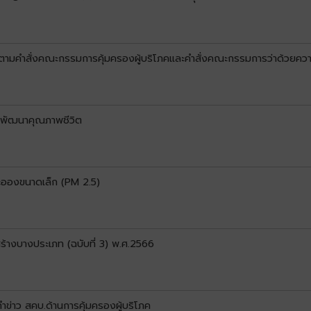
ารตามคำสั่งคณะกรรมการคุ้มครองผู้บริโภคและคำสั่งคณะกรรมการว่าด้วยค
รพัฒนาคุณภาพชีวิต
ละอองขนาดเล็ก (PM 2.5)
ร้างบางประเภท (ฉบับที่ 3) พ.ศ.2566
ข่าว สคบ.ด้านการคุ้มครองผู้บริโภค