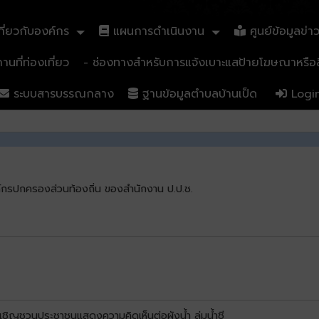
ี่ยวกับองค์กร
แผนการดำเนินงาน
ศูนย์ข้อมูลข่า
นที่ท่องเที่ยว
- ช่องทางสำหรับการแจ้งเบาะแสป้ายโฆษณาหรือสิ
ระบบสารบรรณกลาง
ฐานข้อมูลตำบลบ้านเป็ด
Logi
งค์กรปกครองส่วนท้องถิ่น ของสำนักงาน ป.ป.ช.
เชิญชวนประชาชนแสดงความคิดเห็นต่อผังน้ำ ลุ่มน้ำชี