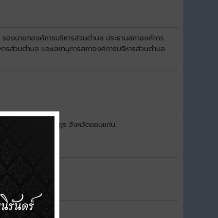
ำบล รองนายกองค์การบริหารส่วนตำบล ประธานสภาองค์การ
หารส่วนตำบล และเลขานุการสภาองค์การบริหารส่วนตำบล
สมาชิกสภาผู้แทนราษฎร จังหวัดขอนแก่น