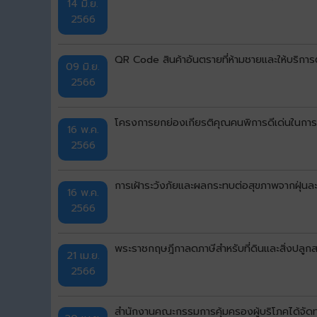
14 มิ.ย.
2566
QR Code สินค้าอันตรายที่ห้ามชายและให้บริก
09 มิ.ย.
2566
โครงการยกย่องเกียรติคุณคนพิการดีเด่นในกา
16 พ.ค.
2566
การเฝ้าระวังภัยและผลกระทบต่อสุขภาพจากฝุ่น
16 พ.ค.
2566
พระราชกฤษฎีกาลดภาษีสำหรับที่ดินและสิ่งปลูกส
21 เม.ย.
2566
สำนักงานคณะกรรมการคุ้มครองผู้บริโภคได้จัดทำ