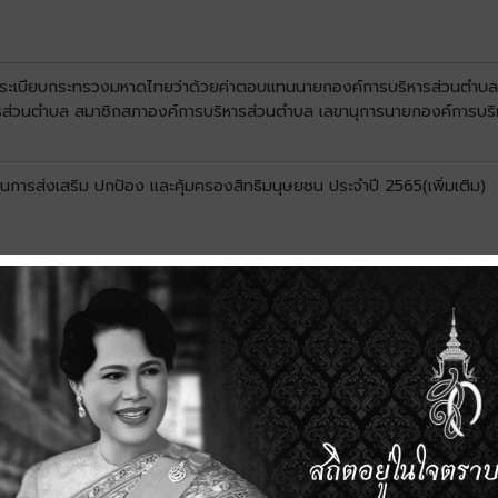
บร่างระเบียบกระทรวงมหาดไทยว่าด้วยค่าตอบแทนนายกองค์การบริหารส่วนต
ส่วนตำบล สมาชิกสภาองค์การบริหารส่วนตำบล เลขานุการนายกองค์การบริ
านการส่งเสริม ปกป้อง และคุ้มครองสิทธิมนุษยชน ประจำปี 2565(เพิ่มเติม)
ังหวัดขอนแก่น เรื่อง การรับฟังความคิดเห็นรูปแบบการแบ่งเขตเลือกตั้ง
ุก "
กข์ของศูนย์ดำรงธรรมท้องถิ่น กรมส่งเสริมการปกครองส่วนท้องถิ่น