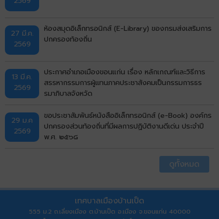
2569
ห้องสมุดอิเล็กทรอนิกส์ (E-Library) ของกรมส่งเสริมการ
27 มี.ค.
ปกครองท้องถิ่น
2569
ประกาศอำเภอเมืองขอนแก่น เรื่อง หลักเกณฑ์และวิธีการ
13 มี.ค.
สรรหากรรมการผู้แทนภาคประชาสังคมเป็นกรรมการธร
2569
รมาภิบาลจังหวัด
ขอประชาสัมพันธ์หนังสืออิเล็กทรอนิกส์ (e-Book) องค์กร
29 ม.ค
ปกครองส่วนท้องถิ่นที่มีผลการปฏิบัติงานดีเด่น ประจำปี
2569
พ.ศ. ๒๕๖๘
ดูทั้งหมด
เทศบาลเมืองบ้านเป็ด
555 ม.2 ถ.เลี่ยงเมือง ต.บ้านเป็ด อ.เมือง จ.ขอนแก่น 40000