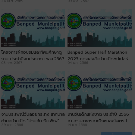
24 เม.ย. 2569
09 พ.ค. 2567
โครงการฝึกอบรมและทัศนศึกษาดู
ฺBanped Super Half Marathon
งาน ประจำปีงบประมาณ พ.ศ.2567
2023 การแข่งขันบ้านเป็ดซุปเปอร์
08 ก.พ. 2567
04 ธ.ค. 2566
l เทศบาลตำบลบ้านเป็ด
ฮาร์ฟมาราธอน ครั้งที่ 12
งานประเพณีวันลอยกระทง เทศบาล
งานวันเด็กแห่งชาติ ประจำปี 2566
ตำบลบ้านเป็ด "ม่วนกัน วันเพ็ญ"
ณ สวนสาธารณะบึงหนองโคตร l
29 พ.ย. 2566
14 ม.ค 2566
ประจำปี 2566 ณ สวนสาธารณะบึง
เทศบาลตำบลบ้านเป็ด
หนองโคตร