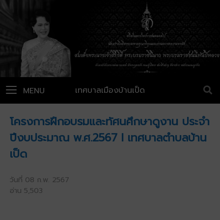
เทศบาลเมืองบ้านเป็ด
MENU
โครงการฝึกอบรมและทัศนศึกษาดูงาน ประจำ
ปีงบประมาณ พ.ศ.2567 l เทศบาลตำบลบ้าน
เป็ด
วันที่ 08 ก.พ. 2567
อ่าน 5,503