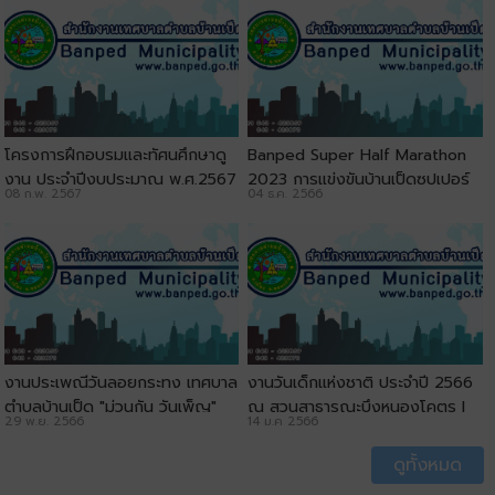
โครงการฝึกอบรมและทัศนศึกษาดู
ฺBanped Super Half Marathon
งาน ประจำปีงบประมาณ พ.ศ.2567
2023 การแข่งขันบ้านเป็ดซุปเปอร์
08 ก.พ. 2567
04 ธ.ค. 2566
l เทศบาลตำบลบ้านเป็ด
ฮาร์ฟมาราธอน ครั้งที่ 12
งานประเพณีวันลอยกระทง เทศบาล
งานวันเด็กแห่งชาติ ประจำปี 2566
ตำบลบ้านเป็ด "ม่วนกัน วันเพ็ญ"
ณ สวนสาธารณะบึงหนองโคตร l
29 พ.ย. 2566
14 ม.ค 2566
ประจำปี 2566 ณ สวนสาธารณะบึง
เทศบาลตำบลบ้านเป็ด
หนองโคตร
ดูทั้งหมด