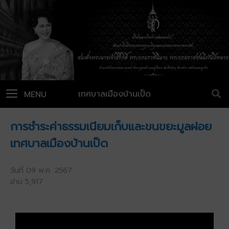
เทศบาลเมืองบ้านเป็ด
MENU
การชำระค่าธรรมเนียมเก็บและขนขยะมูลฝอย
เทศบาลเมืองบ้านเป็ด
วันที่ 09 พ.ค. 2567
อ่าน 5,917