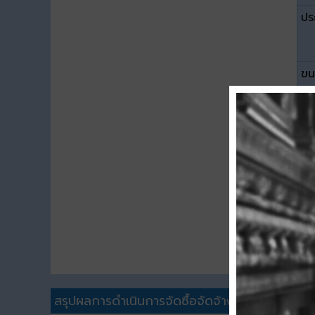
ปร
ขน
ดา
สรุปผลการดำเนินการจัดซื้อจัดจ้าง (สขร.1)อื่นๆ