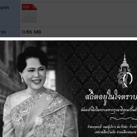
ะเภท
าด
0.86 MB
วน์โหลด