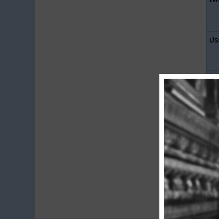
ปร
ขน
ดา