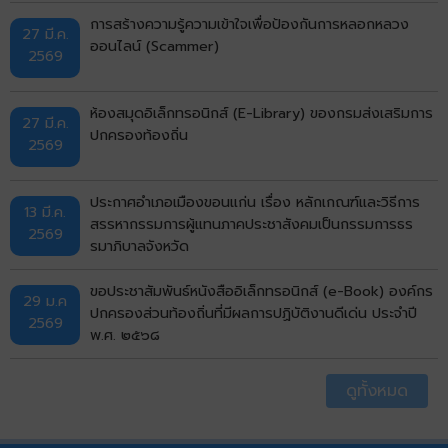
การสร้างความรู้ความเข้าใจเพื่อป้องกันการหลอกหลวง
27 มี.ค.
ออนไลน์ (Scammer)
2569
ห้องสมุดอิเล็กทรอนิกส์ (E-Library) ของกรมส่งเสริมการ
27 มี.ค.
ปกครองท้องถิ่น
2569
ประกาศอำเภอเมืองขอนแก่น เรื่อง หลักเกณฑ์และวิธีการ
13 มี.ค.
สรรหากรรมการผู้แทนภาคประชาสังคมเป็นกรรมการธร
2569
รมาภิบาลจังหวัด
ขอประชาสัมพันธ์หนังสืออิเล็กทรอนิกส์ (e-Book) องค์กร
29 ม.ค
ปกครองส่วนท้องถิ่นที่มีผลการปฏิบัติงานดีเด่น ประจำปี
2569
พ.ศ. ๒๕๖๘
ดูทั้งหมด