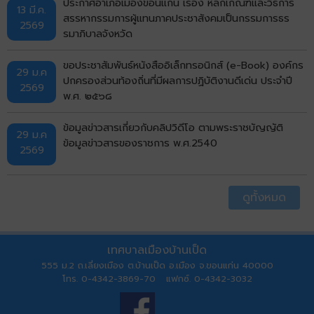
ประกาศอำเภอเมืองขอนแก่น เรื่อง หลักเกณฑ์และวิธีการ
13 มี.ค.
สรรหากรรมการผู้แทนภาคประชาสังคมเป็นกรรมการธร
2569
รมาภิบาลจังหวัด
ขอประชาสัมพันธ์หนังสืออิเล็กทรอนิกส์ (e-Book) องค์กร
29 ม.ค
ปกครองส่วนท้องถิ่นที่มีผลการปฏิบัติงานดีเด่น ประจำปี
2569
พ.ศ. ๒๕๖๘
ข้อมูลข่าวสารเกี่ยวกับคลิปวิดีโอ ตามพระราชบัญญัติ
29 ม.ค
ข้อมูลข่าวสารของราชการ พ.ศ.2540
2569
ดูทั้งหมด
เทศบาลเมืองบ้านเป็ด
555 ม.2 ถ.เลี่ยงเมือง ต.บ้านเป็ด อ.เมือง จ.ขอนแก่น 40000
โทร. 0-4342-3869-70 แฟกซ์. 0-4342-3032