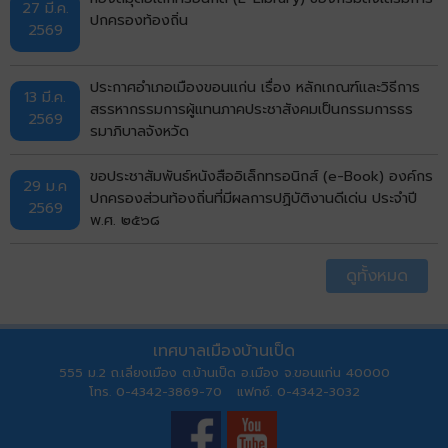
27 มี.ค.
ปกครองท้องถิ่น
2569
ประกาศอำเภอเมืองขอนแก่น เรื่อง หลักเกณฑ์และวิธีการ
13 มี.ค.
สรรหากรรมการผู้แทนภาคประชาสังคมเป็นกรรมการธร
2569
รมาภิบาลจังหวัด
ขอประชาสัมพันธ์หนังสืออิเล็กทรอนิกส์ (e-Book) องค์กร
29 ม.ค
ปกครองส่วนท้องถิ่นที่มีผลการปฏิบัติงานดีเด่น ประจำปี
2569
พ.ศ. ๒๕๖๘
ดูทั้งหมด
เทศบาลเมืองบ้านเป็ด
555 ม.2 ถ.เลี่ยงเมือง ต.บ้านเป็ด อ.เมือง จ.ขอนแก่น 40000
โทร. 0-4342-3869-70 แฟกซ์. 0-4342-3032