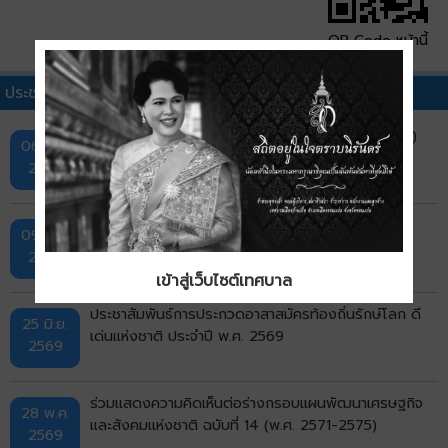
QR Code หน้านี้
ประชาสัมพันธ์ทั่วไปอื่นๆ
แผนพัฒนาการประกันภัย ฉบับที่ 5 (พ.ศ. 2569–2573)
06 ส.ค.
2569
ประชาสัมพันธ์ การสรรหาปราชญ์เกษตรของแผ่นดิน
09 ก.ค.
ประจำปี 2570
2569
เข้าสู่เว็บไซต์เทศบาล
ประชาสัมพันธ์การประกวดอาสาสมัครท้องถิ่นรักษ์โลก ดี
25 มิ.ย.
เด่นแห่งชาติ ประจำปี พ.ศ. 2569
2569
ร่วมแสดงความคิดเห็นต่อร่างกรอบแผนพัฒนาเศรษฐกิจ
28 พ.ค.
และสังคมแห่งชาติ ฉบับที่ 14 (พ.ศ. 2571-2575)
2569